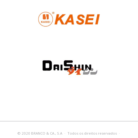
© 2020 BRANCO & CA., S.A
·
Todos os direitos reservados
·